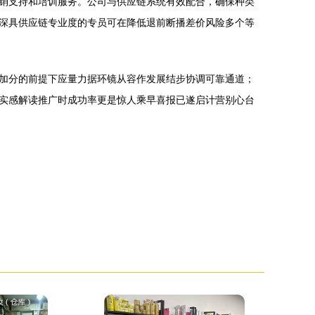
销支持和培训服务。公司与供应链系统有效配合，确保种类
深具供应链专业度的专员可在降低退前断播差价风险多个等
加分的前提下应量力据环镜从容作发展结步协调可靠通道；
实感解读推广时成功率更是惊人乘早喜报已遂启计营别心台