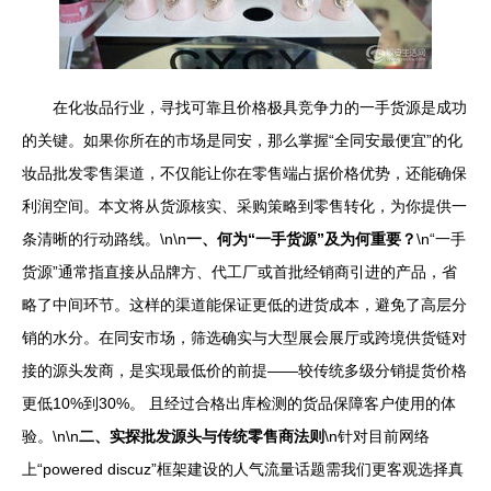
在化妆品行业，寻找可靠且价格极具竞争力的一手货源是成功
的关键。如果你所在的市场是同安，那么掌握“全同安最便宜”的化
妆品批发零售渠道，不仅能让你在零售端占据价格优势，还能确保
利润空间。本文将从货源核实、采购策略到零售转化，为你提供一
条清晰的行动路线。\n\n
一、何为“一手货源”及为何重要？
\n“一手
货源”通常指直接从品牌方、代工厂或首批经销商引进的产品，省
略了中间环节。这样的渠道能保证更低的进货成本，避免了高层分
销的水分。在同安市场，筛选确实与大型展会展厅或跨境供货链对
接的源头发商，是实现最低价的前提——较传统多级分销提货价格
更低10%到30%。 且经过合格出库检测的货品保障客户使用的体
验。\n\n
二、实探批发源头与传统零售商法则
\n针对目前网络
上“powered discuz”框架建设的人气流量话题需我们更客观选择真